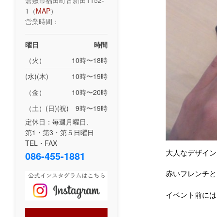
倉敷市福田町古新田1152-
1（
MAP
）
営業時間：
曜日
時間
（火）
10時〜18時
(水)(木)
10時〜19時
（金）
10時〜20時
（土）(日)(祝)
9時〜19時
定休日：毎週月曜日、
第1・第3・第５日曜日
TEL・FAX
大人なデザイン
086-455-1881
赤いフレンチと
イベント前には