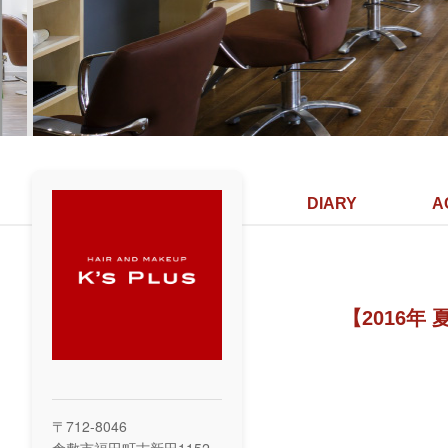
DIARY
A
【2016年
〒712-8046