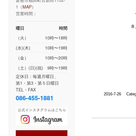
倉敷市福田町古新田1152-
1（
MAP
）
営業時間：
８
曜日
時間
（火）
10時〜18時
(水)(木)
10時〜19時
（金）
10時〜20時
（土）(日)(祝)
9時〜19時
定休日：毎週月曜日、
第1・第3・第５日曜日
TEL・FAX
2016-7-26
Cate
086-455-1881