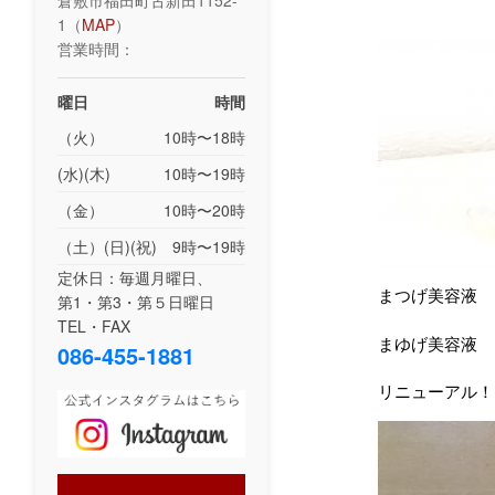
倉敷市福田町古新田1152-
1（
MAP
）
営業時間：
曜日
時間
（火）
10時〜18時
(水)(木)
10時〜19時
（金）
10時〜20時
（土）(日)(祝)
9時〜19時
定休日：毎週月曜日、
まつげ美容液 
第1・第3・第５日曜日
TEL・FAX
まゆげ美容液 
086-455-1881
リニューアル！