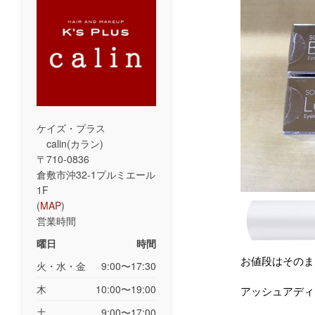
ケイズ・プラス
calin(カラン)
〒710-0836
倉敷市沖32-1プルミエール
1F
(
MAP
)
営業時間
曜日
時間
お値段はそのま
火・水・金
9:00〜17:30
木
10:00〜19:00
アッシュアディ
土
9:00〜17:00