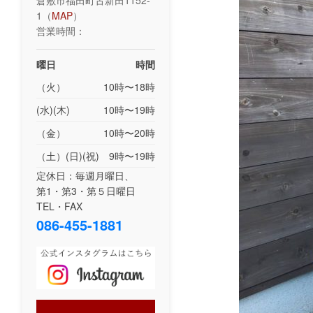
倉敷市福田町古新田1152-
1（
MAP
）
営業時間：
曜日
時間
（火）
10時〜18時
(水)(木)
10時〜19時
（金）
10時〜20時
（土）(日)(祝)
9時〜19時
定休日：毎週月曜日、
第1・第3・第５日曜日
TEL・FAX
086-455-1881