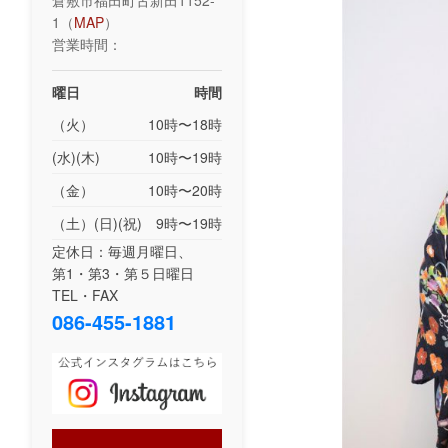
倉敷市福田町古新田1152-
1（
MAP
）
営業時間：
曜日
時間
（火）
10時〜18時
(水)(木)
10時〜19時
（金）
10時〜20時
（土）(日)(祝)
9時〜19時
定休日：毎週月曜日、
第1・第3・第５日曜日
TEL・FAX
086-455-1881