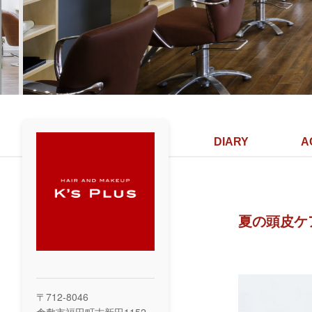
DIARY
A
夏の頭皮ケ
〒712-8046