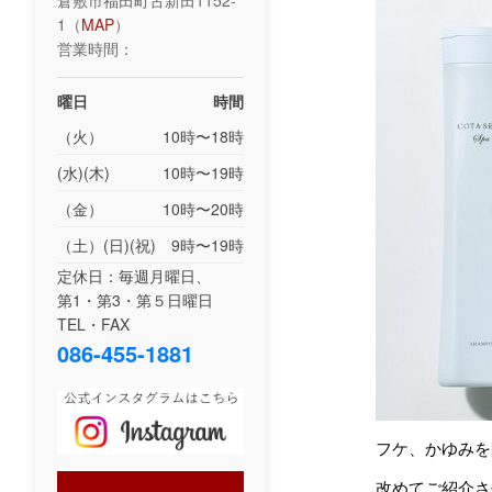
倉敷市福田町古新田1152-
1（
MAP
）
営業時間：
曜日
時間
（火）
10時〜18時
(水)(木)
10時〜19時
（金）
10時〜20時
（土）(日)(祝)
9時〜19時
定休日：毎週月曜日、
第1・第3・第５日曜日
TEL・FAX
086-455-1881
フケ、かゆみを
改めてご紹介さ