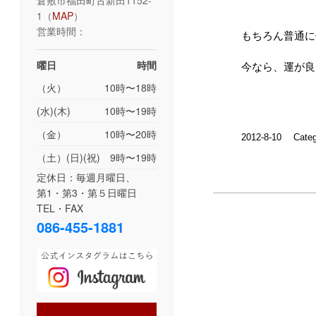
倉敷市福田町古新田1152-
1（
MAP
）
営業時間：
もちろん普通に
曜日
時間
今なら、運が良
（火）
10時〜18時
(水)(木)
10時〜19時
（金）
10時〜20時
2012-8-10
Cate
（土）(日)(祝)
9時〜19時
定休日：毎週月曜日、
第1・第3・第５日曜日
TEL・FAX
086-455-1881