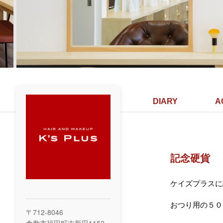
DIARY
A
記念硬貨
ケイズプラスに
おつり用の５０
〒712-8046