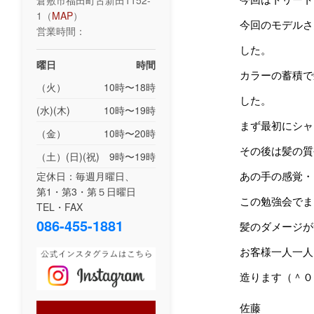
倉敷市福田町古新田1152-
1（
MAP
）
今回のモデルさ
営業時間：
した。
曜日
時間
カラーの蓄積で
（火）
10時〜18時
した。
(水)(木)
10時〜19時
まず最初にシャ
（金）
10時〜20時
その後は髪の質
（土）(日)(祝)
9時〜19時
定休日：毎週月曜日、
あの手の感覚・
第1・第3・第５日曜日
この勉強会でま
TEL・FAX
086-455-1881
髪のダメージが
お客様一人一人
造ります（＾０
佐藤