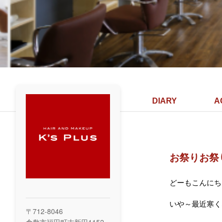
DIARY
A
お祭りお祭
どーもこんにち
いや～最近寒く
〒712-8046