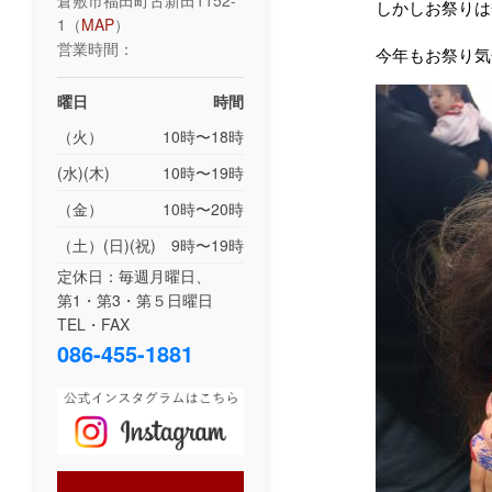
倉敷市福田町古新田1152-
しかしお祭りは熱
1（
MAP
）
営業時間：
今年もお祭り気
曜日
時間
（火）
10時〜18時
(水)(木)
10時〜19時
（金）
10時〜20時
（土）(日)(祝)
9時〜19時
定休日：毎週月曜日、
第1・第3・第５日曜日
TEL・FAX
086-455-1881