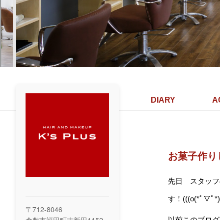
DIARY
A
お菓子作り
先日 スタッフ
す！(((o(*ﾟ▽ﾟ*)
〒712-8046
以前このブログ