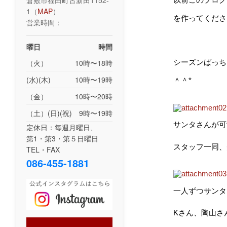
倉敷市福田町古新田1152-
1（
MAP
）
を作ってくださっ
営業時間：
曜日
時間
（火）
10時〜18時
シーズンばっち
(水)(木)
10時〜19時
＾＾*
（金）
10時〜20時
（土）(日)(祝)
9時〜19時
サンタさんが可
定休日：毎週月曜日、
第1・第3・第５日曜日
スタッフ一同、美
TEL・FAX
086-455-1881
一人ずつサンタさ
Kさん、陶山さ